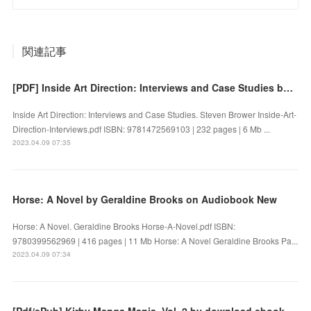
関連記事
[PDF] Inside Art Direction: Interviews and Case Studies by Steven Brower
Inside Art Direction: Interviews and Case Studies. Steven Brower Inside-Art-
Direction-Interviews.pdf ISBN: 9781472569103 | 232 pages | 6 Mb ...
2023.04.09 07:35
Horse: A Novel by Geraldine Brooks on Audiobook New
Horse: A Novel. Geraldine Brooks Horse-A-Novel.pdf ISBN:
9780399562969 | 416 pages | 11 Mb Horse: A Novel Geraldine Brooks Pa...
2023.04.09 07:34
[Pdf/ePub] Kirby Manga Mania, Vol. 2 by download ebook