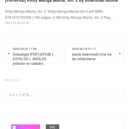
Kirby Manga Mania, Vol. 2. Kirby-Manga-Mania-Vol-2.pdf ISBN:
9781974722358 | 160 pages | 4 Mb Kirby Manga Mania, Vol. 2 Pag...
2023.04.09 07:33
2023.03.20 17:58
2023.03.19 01:17
Descargar [PDF] {EPUB} L
{epub download} Une vie
ESTIU DE L ANGLES
de militantisme
(edición en catalán)
0
コメント
PR